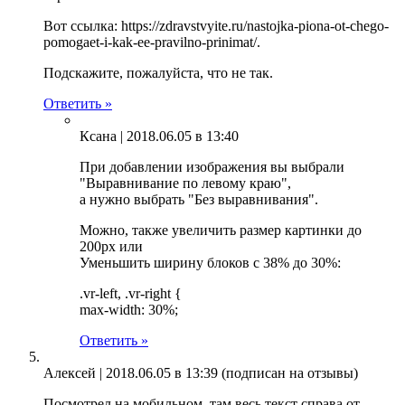
Вот ссылка: https://zdravstvyite.ru/nastojka-piona-ot-chego-
pomogaet-i-kak-ee-pravilno-prinimat/.
Подскажите, пожалуйста, что не так.
Ответить »
Ксана |
2018.06.05 в 13:40
При добавлении изображения вы выбрали
"Выравнивание по левому краю",
а нужно выбрать "Без выравнивания".
Можно, также увеличить размер картинки до
200px или
Уменьшить ширину блоков с 38% до 30%:
.vr-left, .vr-right {
max-width: 30%;
Ответить »
Алексей |
2018.06.05 в 13:39
(подписан на отзывы)
Посмотрел на мобильном, там весь текст справа от