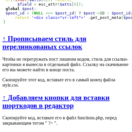
$field
=
 esc_attr
(
$atts
[
0
]
)
;
global
$post
;
$post_id
=
(
NULL
===
$post_id
)
 ? 
$post
->
ID
:
$post_id
return
'<div class="vr-left">'
.
get_post_meta
(
$po
}
↑ Прописываем стиль для
перелинкованых ссылок
Чтобы не перегружать пост лишним кодом, стиль для ссылки-
картинки я вынесла в отдельный файл. Ссылку на скачивание
его вы можете найти в конце поста.
Cкопируйте этот код, вставьте его в самый конец файла
style.css.
↑ Добавляем кнопки для вставки
шорткодов в редактор
Cкопируйте код, вставьте его в файл functions.php, перед
закрывающим тегом " ?> ".