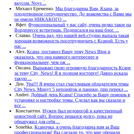
вкусом. Noys ...
Михаил Еременко.
Мы благодарны Вам, Ksana, за
плодотворное сотрудничество. До знакомства с Вами мы
не имели НИКАКОГО ...
Яфет.
Функциональный у вас сайт, очень редко такое на
Вордпрессе встретишь. Подписался на ваш блог. ...
Славко.
Очень рад, что нашей веб-студии выпала такая
хорошая возможность посотрудничать с Ксаной. Есть у
нас ...
Alex.
Ксана, поставил Вашу тему News Blog и
оказалось, что она намного интереснее и
функциональнее, чем ож ...
Оксана.
Выражаю свою огромную благодарность Ксане
за тему City_News! Я в полном восторге! Давно искала
такую ...
Ден.
Ура!!! Я вчера стал счастливым обладателем темы
City News. Минут 5 непоняток и паники, при перекл ...
Andrei.
Добрый день Ксана! Спасибо за Вашу помощь в
установке и настройке темы. Cделал как вы сказали и
все ...
Константин.
Нужен был недорогой и качественный
новостной сайт. Вопрос решался долго, пока не
обнаружил для себя ...
Sonehka.
Ксаночка, я очень благодарна вам за Ваш
профессионализм! Вы сделали то, что мне обещали