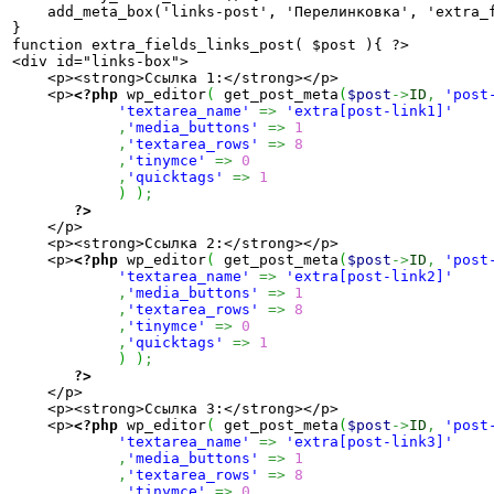
    add_meta_box('links-post', 'Перелинковка', 'extra_f
}

function extra_fields_links_post( $post ){ ?>

<div id="links-box">

    <p><strong>Ссылка 1:</strong></p>

    <p>
<?php
 wp_editor
(
 get_post_meta
(
$post
->
ID
,
'post
'textarea_name'
=>
'extra[post-link1]'
,
'media_buttons'
=>
1
,
'textarea_rows'
=>
8
,
'tinymce'
=>
0
,
'quicktags'
=>
1
)
)
;
?>
    </p>

    <p><strong>Ссылка 2:</strong></p>

    <p>
<?php
 wp_editor
(
 get_post_meta
(
$post
->
ID
,
'post
'textarea_name'
=>
'extra[post-link2]'
,
'media_buttons'
=>
1
,
'textarea_rows'
=>
8
,
'tinymce'
=>
0
,
'quicktags'
=>
1
)
)
;
?>
    </p>

    <p><strong>Ссылка 3:</strong></p>

    <p>
<?php
 wp_editor
(
 get_post_meta
(
$post
->
ID
,
'post
'textarea_name'
=>
'extra[post-link3]'
,
'media_buttons'
=>
1
,
'textarea_rows'
=>
8
,
'tinymce'
=>
0