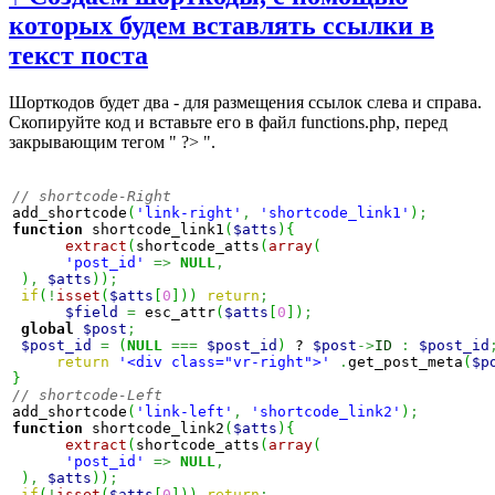
которых будем вставлять ссылки в
текст поста
Шорткодов будет два - для размещения ссылок слева и справа.
Cкопируйте код и вставьте его в файл functions.php, перед
закрывающим тегом " ?> ".
// shortcode-Right
add_shortcode
(
'link-right'
,
'shortcode_link1'
)
;
function
 shortcode_link1
(
$atts
)
{
extract
(
shortcode_atts
(
array
(
'post_id'
=>
NULL
,
)
,
$atts
)
)
;
if
(
!
isset
(
$atts
[
0
]
)
)
return
;
$field
=
 esc_attr
(
$atts
[
0
]
)
;
global
$post
;
$post_id
=
(
NULL
===
$post_id
)
 ? 
$post
->
ID
:
$post_id
return
'<div class="vr-right">'
.
get_post_meta
(
$p
}
// shortcode-Left
add_shortcode
(
'link-left'
,
'shortcode_link2'
)
;
function
 shortcode_link2
(
$atts
)
{
extract
(
shortcode_atts
(
array
(
'post_id'
=>
NULL
,
)
,
$atts
)
)
;
if
(
!
isset
(
$atts
[
0
]
)
)
return
;