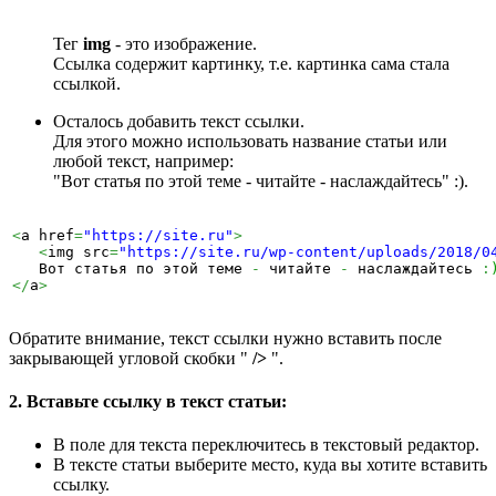
Тег
img
- это изображение.
Ссылка содержит картинку, т.е. картинка сама стала
ссылкой.
Осталось добавить текст ссылки.
Для этого можно использовать название статьи или
любой текст, например:
"Вот статья по этой теме - читайте - наслаждайтесь" :).
<
a href
=
"https://site.ru"
>
<
img src
=
"https://site.ru/wp-content/uploads/2018/0
   Вот статья по этой теме 
-
 читайте 
-
 наслаждайтесь 
:
</
a
>
Обратите внимание, текст ссылки нужно вставить после
закрывающей угловой скобки "
/>
".
2. Вставьте ссылку в текст статьи:
В поле для текста переключитесь в текстовый редактор.
В тексте статьи выберите место, куда вы хотите вставить
ссылку.