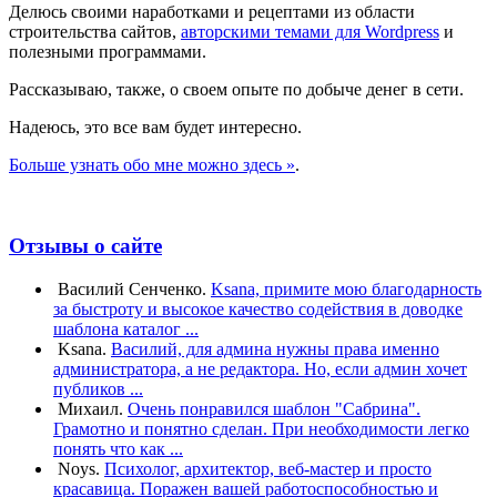
Делюсь своими наработками и рецептами из области
строительства сайтов,
авторскими темами для Wordpress
и
полезными программами.
Рассказываю, также, о своем опыте по добыче денег в сети.
Надеюсь, это все вам будет интересно.
Больше узнать обо мне можно здесь »
.
Отзывы о сайте
Василий Сенченко.
Ksana, примите мою благодарность
за быстроту и высокое качество содействия в доводке
шаблона каталог ...
Ksana.
Василий, для админа нужны права именно
администратора, а не редактора. Но, если админ хочет
публиков ...
Михаил.
Очень понравился шаблон "Сабрина".
Грамотно и понятно сделан. При необходимости легко
понять что как ...
Noys.
Психолог, архитектор, веб-мастер и просто
красавица. Поражен вашей работоспособностью и