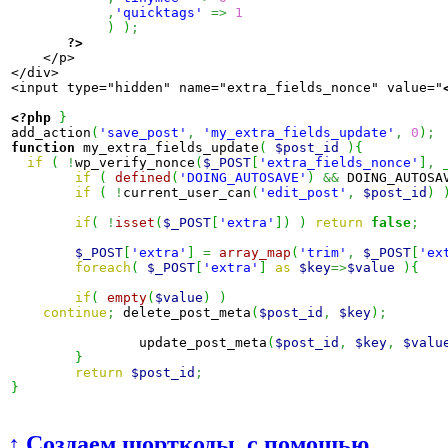
,
'quicktags'
=>
1
)
)
;
?>
    </p>

</div>     

<input type="hidden" name="extra_fields_nonce" value="
<?php
}
add_action
(
'save_post'
,
'my_extra_fields_update'
,
0
)
;
function
 my_extra_fields_update
(
$post_id
)
{
if
(
!
wp_verify_nonce
(
$_POST
[
'extra_fields_nonce'
]
,
if
(
defined
(
'DOING_AUTOSAVE'
)
&&
 DOING_AUTOSA
if
(
!
current_user_can
(
'edit_post'
,
$post_id
)
if
(
!
isset
(
$_POST
[
'extra'
]
)
)
return
false
;
$_POST
[
'extra'
]
=
array_map
(
'trim'
,
$_POST
[
'ex
foreach
(
$_POST
[
'extra'
]
as
$key
=>
$value
)
{
if
(
empty
(
$value
)
)
continue
;
 delete_post_meta
(
$post_id
,
$key
)
;
		update_post_meta
(
$post_id
,
$key
,
$valu
}
return
$post_id
;
}
↑ Создаем шорткоды, с помощью