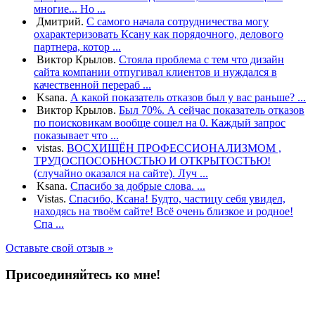
многие... Но ...
Дмитрий.
С самого начала сотрудничества могу
охарактеризовать Ксану как порядочного, делового
партнера, котор ...
Виктор Крылов.
Стояла проблема с тем что дизайн
сайта компании отпугивал клиентов и нуждался в
качественной перераб ...
Ksana.
А какой показатель отказов был у вас раньше? ...
Виктор Крылов.
Был 70%. А сейчас показатель отказов
по поисковикам вообще сошел на 0. Каждый запрос
показывает что ...
vistas.
ВОСХИЩЁН ПРОФЕССИОНАЛИЗМОМ ,
ТРУДОСПОСОБНОСТЬЮ И ОТКРЫТОСТЬЮ!
(случайно оказался на сайте). Луч ...
Ksana.
Спасибо за добрые слова. ...
Vistas.
Спасибо, Ксана! Будто, частицу себя увидел,
находясь на твоём сайте! Всё очень близкое и родное!
Спа ...
Оставьте свой отзыв »
Присоединяйтесь ко мне!