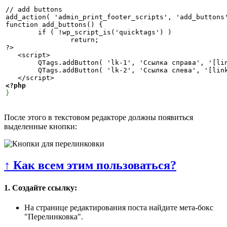
// add buttons

add_action( 'admin_print_footer_scripts', 'add_buttons'
function add_buttons() {

	if ( !wp_script_is('quicktags') ) 

		return;

?>

   <script>

        QTags.addButton( 'lk-1', 'Ссылка справа', '[lin
        QTags.addButton( 'lk-2', 'Ссылка слева', '[link
<?php
}
После этого в текстовом редакторе должны появиться
выделенные кнопки:
↑ Как всем этим пользоваться?
1. Создайте ссылку:
На странице редактирования поста найдите мета-бокс
"Перелинковка".