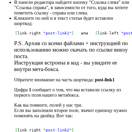
В панели редактора найдите кнопку "Ссылка слева" или
"Ссылка справа", в зависимости от того, куда вы хотите
пометить ссылку - справа или слева.
Кликните по ней и в текст статьи будет вставлен
шорткод:
[
link
-
right 
"post-link1"
]
   или   
[
link
-
left 
"pos
P.S. Архив со всеми файлами + инструкцией по
использованию можно скачать по ссылке внизу
поста.
Инструкция встроена в код - вы увидите ее
внутри мета-бокса.
Обратите внимание на часть шорткода:
post-link1
Цифра
1
сообщает о том, что мы вставили ссылку из
первого поля нашего метабокса.
Как вы помните, полей у нас три.
Если вы заполняли второе поле, значит единицу нужно
поменять на двойку. Вот так:
[
link
-
right 
"post-link2"
]