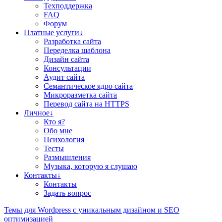
Техподдержка
FAQ
Форум
Платные услуги↓
Разработка сайта
Переделка шаблона
Дизайн сайта
Консультации
Аудит сайта
Семантическое ядро сайта
Микроразметка сайта
Перевод сайта на HTTPS
Личное↓
Кто я?
Обо мне
Психология
Тесты
Размышления
Музыка, которую я слушаю
Контакты↓
Контакты
Задать вопрос
Teмы для Wordpress
с уникальным дизайном и SEO
оптимизацией