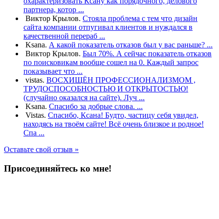
охарактеризовать Ксану как порядочного, делового
партнера, котор ...
Виктор Крылов.
Стояла проблема с тем что дизайн
сайта компании отпугивал клиентов и нуждался в
качественной перераб ...
Ksana.
А какой показатель отказов был у вас раньше? ...
Виктор Крылов.
Был 70%. А сейчас показатель отказов
по поисковикам вообще сошел на 0. Каждый запрос
показывает что ...
vistas.
ВОСХИЩЁН ПРОФЕССИОНАЛИЗМОМ ,
ТРУДОСПОСОБНОСТЬЮ И ОТКРЫТОСТЬЮ!
(случайно оказался на сайте). Луч ...
Ksana.
Спасибо за добрые слова. ...
Vistas.
Спасибо, Ксана! Будто, частицу себя увидел,
находясь на твоём сайте! Всё очень близкое и родное!
Спа ...
Оставьте свой отзыв »
Присоединяйтесь ко мне!