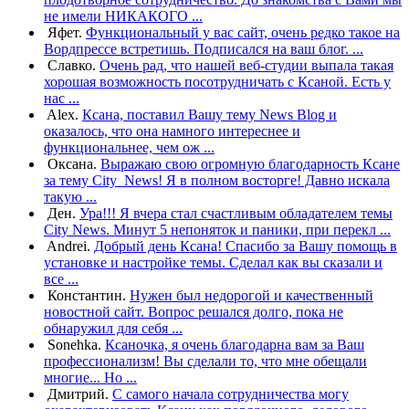
не имели НИКАКОГО ...
Яфет.
Функциональный у вас сайт, очень редко такое на
Вордпрессе встретишь. Подписался на ваш блог. ...
Славко.
Очень рад, что нашей веб-студии выпала такая
хорошая возможность посотрудничать с Ксаной. Есть у
нас ...
Alex.
Ксана, поставил Вашу тему News Blog и
оказалось, что она намного интереснее и
функциональнее, чем ож ...
Оксана.
Выражаю свою огромную благодарность Ксане
за тему City_News! Я в полном восторге! Давно искала
такую ...
Ден.
Ура!!! Я вчера стал счастливым обладателем темы
City News. Минут 5 непоняток и паники, при перекл ...
Andrei.
Добрый день Ксана! Спасибо за Вашу помощь в
установке и настройке темы. Cделал как вы сказали и
все ...
Константин.
Нужен был недорогой и качественный
новостной сайт. Вопрос решался долго, пока не
обнаружил для себя ...
Sonehka.
Ксаночка, я очень благодарна вам за Ваш
профессионализм! Вы сделали то, что мне обещали
многие... Но ...
Дмитрий.
С самого начала сотрудничества могу