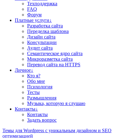
Техподдержка
FAQ
Форум
Платные услуги↓
Разработка сайта
Переделка шаблона
Дизайн сайта
Консультации
Аудит сайта
Семантическое ядро сайта
Микроразметка сайта
Перевод сайта на HTTPS
Личное↓
Кто я?
Обо мне
Психология
Тесты
Размышления
Музыка, которую я слушаю
Контакты↓
Контакты
Задать вопрос
Teмы для Wordpress
с уникальным дизайном и SEO
оптимизацией