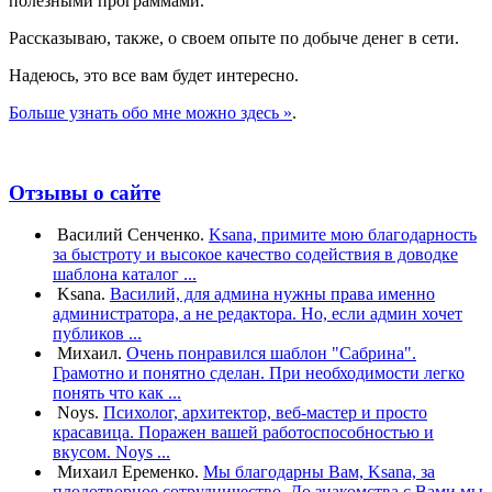
полезными программами.
Рассказываю, также, о своем опыте по добыче денег в сети.
Надеюсь, это все вам будет интересно.
Больше узнать обо мне можно здесь »
.
Отзывы о сайте
Василий Сенченко.
Ksana, примите мою благодарность
за быстроту и высокое качество содействия в доводке
шаблона каталог ...
Ksana.
Василий, для админа нужны права именно
администратора, а не редактора. Но, если админ хочет
публиков ...
Михаил.
Очень понравился шаблон "Сабрина".
Грамотно и понятно сделан. При необходимости легко
понять что как ...
Noys.
Психолог, архитектор, веб-мастер и просто
красавица. Поражен вашей работоспособностью и
вкусом. Noys ...
Михаил Еременко.
Мы благодарны Вам, Ksana, за
плодотворное сотрудничество. До знакомства с Вами мы