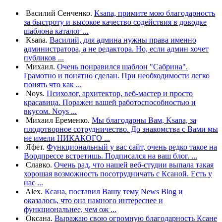
Василий Сенченко.
Ksana, примите мою благодарность
за быстроту и высокое качество содействия в доводке
шаблона каталог ...
Ksana.
Василий, для админа нужны права именно
администратора, а не редактора. Но, если админ хочет
публиков ...
Михаил.
Очень понравился шаблон "Сабрина".
Грамотно и понятно сделан. При необходимости легко
понять что как ...
Noys.
Психолог, архитектор, веб-мастер и просто
красавица. Поражен вашей работоспособностью и
вкусом. Noys ...
Михаил Еременко.
Мы благодарны Вам, Ksana, за
плодотворное сотрудничество. До знакомства с Вами мы
не имели НИКАКОГО ...
Яфет.
Функциональный у вас сайт, очень редко такое на
Вордпрессе встретишь. Подписался на ваш блог. ...
Славко.
Очень рад, что нашей веб-студии выпала такая
хорошая возможность посотрудничать с Ксаной. Есть у
нас ...
Alex.
Ксана, поставил Вашу тему News Blog и
оказалось, что она намного интереснее и
функциональнее, чем ож ...
Оксана.
Выражаю свою огромную благодарность Ксане