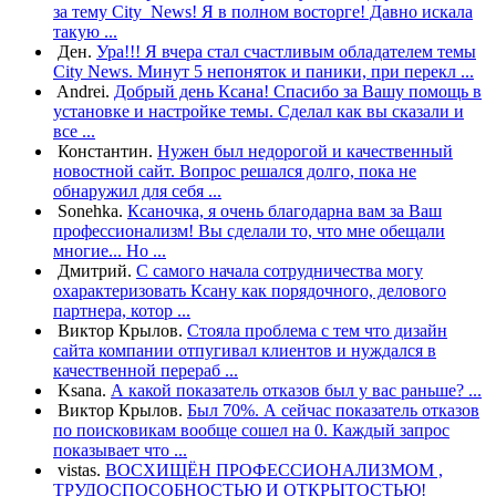
за тему City_News! Я в полном восторге! Давно искала
такую ...
Ден.
Ура!!! Я вчера стал счастливым обладателем темы
City News. Минут 5 непоняток и паники, при перекл ...
Andrei.
Добрый день Ксана! Спасибо за Вашу помощь в
установке и настройке темы. Cделал как вы сказали и
все ...
Константин.
Нужен был недорогой и качественный
новостной сайт. Вопрос решался долго, пока не
обнаружил для себя ...
Sonehka.
Ксаночка, я очень благодарна вам за Ваш
профессионализм! Вы сделали то, что мне обещали
многие... Но ...
Дмитрий.
С самого начала сотрудничества могу
охарактеризовать Ксану как порядочного, делового
партнера, котор ...
Виктор Крылов.
Стояла проблема с тем что дизайн
сайта компании отпугивал клиентов и нуждался в
качественной перераб ...
Ksana.
А какой показатель отказов был у вас раньше? ...
Виктор Крылов.
Был 70%. А сейчас показатель отказов
по поисковикам вообще сошел на 0. Каждый запрос
показывает что ...
vistas.
ВОСХИЩЁН ПРОФЕССИОНАЛИЗМОМ ,
ТРУДОСПОСОБНОСТЬЮ И ОТКРЫТОСТЬЮ!