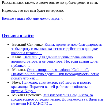
Рассказываю, также, о своем опыте по добыче денег в сети.
Надеюсь, это все вам будет интересно.
Больше узнать обо мне можно здесь »
.
Отзывы о сайте
Василий Сенченко.
Ksana, примите мою благодарность
за быстроту и высокое качество содействия в доводке
шаблона каталог ...
Ksana.
Василий, для админа нужны права именно
администратора, а не редактора. Но, если админ хочет
публиков ...
Михаил.
Очень понравился шаблон "Сабрина".
Грамотно и понятно сделан. При необходимости легко
понять что как ...
Noys.
Психолог, архитектор, веб-мастер и просто
красавица. Поражен вашей работоспособностью и
вкусом. Noys ...
Михаил Еременко.
Мы благодарны Вам, Ksana, за
плодотворное сотрудничество. До знакомства с Вами мы
не имели НИКАКОГО ...