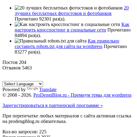
20
лучших бесплатных фотостоков и фотобанков
Прочитано 92301 раз(a).
Как
настроить кросспостинг в социальные сети
Прочитано
84894 раз(a).
Как правильно
составить robots.txt для сайта на wordpress
Прочитано
83277 раз(a).
Постов 204
Отзывов 5463
Powered by
Translate
© 2008 -
2026
.
ProDengiBlog.ru - Премиум темы для wordpress
Зарегистрироваться в партнерской программе »
При перепечатке любых материалов с сайта активная ссылка
на prodengiblog.ru обязательна.
Кол-во запросов: 225