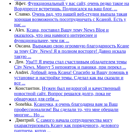
Яфет.
Функциональный у вас сайт, очень редко такое на
Вордпрессе встретишь. Подписался на ваш блог. ...
Славко.
Очень рад, что нашей веб-студии выпала такая
хорошая возможность посотрудничать с Ксаной. Есть у
нас ...
Alex.
Ксана, поставил Вашу тему News Blog и
оказалось, что она намного интереснее и
функциональнее, чем ож ...
Оксана.
Выражаю свою огромную благодарность Ксане
за тему City_News! Я в полном восторге! Давно искала
такую ...
Ден.
Ура!!! Я вчера стал счастливым обладателем темы
City News. Минут 5 непоняток и паники, при перекл ...
Andrei.
Добрый день Ксана! Спасибо за Вашу помощь в
установке и настройке темы. Cделал как вы сказали и
все ...
Константин.
Нужен был недорогой и качественный
новостной сайт. Вопрос решался долго, пока не
обнаружил для себя ...
Sonehka.
Ксаночка, я очень благодарна вам за Ваш
профессионализм! Вы сделали то, что мне обещали
многие... Но ...
Дмитрий.
С самого начала сотрудничества могу
охарактеризовать Ксану как порядочного, делового
партнера, котор ...