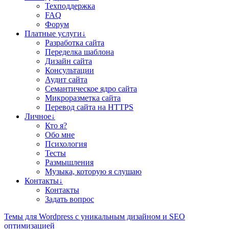
Техподдержка
FAQ
Форум
Платные услуги↓
Разработка сайта
Переделка шаблона
Дизайн сайта
Консультации
Аудит сайта
Семантическое ядро сайта
Микроразметка сайта
Перевод сайта на HTTPS
Личное↓
Кто я?
Обо мне
Психология
Тесты
Размышления
Музыка, которую я слушаю
Контакты↓
Контакты
Задать вопрос
Teмы для Wordpress
с уникальным дизайном и SEO
оптимизацией