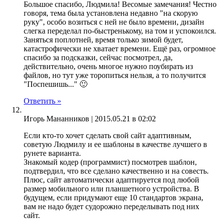
Большое спасибо, Людмила! Весомые замечания! Честно
говоря, тема была установлена недавно "на скорую
руку", особо возиться с ней не было времени, дизайн
слегка переделал по-быстренькому, на том и успокоился.
Заняться поплотней, время только зимой будет,
катастрофически не хватает времени. Ещё раз, огромное
спасибо за подсказки, сейчас посмотрел, да,
действительно, очень многое нужно поубирать из
файлов, но тут уже торопиться нельзя, а то получится
"Поспешишь..." 🙂
Ответить »
Игорь Мананников |
2015.05.21 в 02:02
Если кто-то хочет сделать свой сайт адаптивным,
советую Людмилу и ее шаблоны в качестве лучшего в
рунете варианта.
Знакомый кодер (программист) посмотрев шаблон,
подтвердил, что все сделано качественно и на совесть.
Плюс, сайт автоматически адаптируется под любой
размер мобильного или планшетного устройства. В
будущем, если придумают еще 10 стандартов экрана,
вам не надо будет судорожно переделывать под них
сайт.