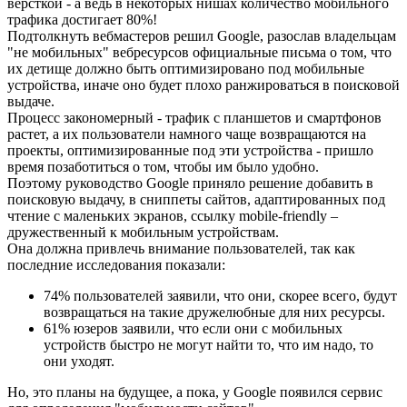
версткой - а ведь в некоторых нишах количество мобильного
трафика достигает 80%!
Подтолкнуть вебмастеров решил Google, разослав владельцам
"не мобильных" вебресурсов официальные письма о том, что
их детище должно быть оптимизировано под мобильные
устройства, иначе оно будет плохо ранжироваться в поисковой
выдаче.
Процесс закономерный - трафик с планшетов и смартфонов
растет, а их пользователи намного чаще возвращаются на
проекты, оптимизированные под эти устройства - пришло
время позаботиться о том, чтобы им было удобно.
Поэтому руководство Google приняло решение добавить в
поисковую выдачу, в сниппеты сайтов, адаптированных под
чтение с маленьких экранов, ссылку mobile-friendly –
дружественный к мобильным устройствам.
Она должна привлечь внимание пользователей, так как
последние исследования показали:
74% пользователей заявили, что они, скорее всего, будут
возвращаться на такие дружелюбные для них ресурсы.
61% юзеров заявили, что если они с мобильных
устройств быстро не могут найти то, что им надо, то
они уходят.
Но, это планы на будущее, а пока, у Google появился сервис