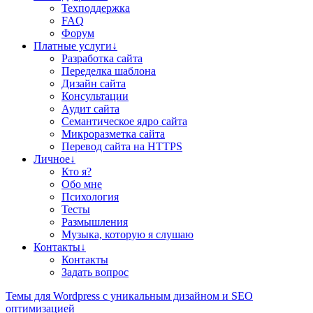
Техподдержка
FAQ
Форум
Платные услуги↓
Разработка сайта
Переделка шаблона
Дизайн сайта
Консультации
Аудит сайта
Семантическое ядро сайта
Микроразметка сайта
Перевод сайта на HTTPS
Личное↓
Кто я?
Обо мне
Психология
Тесты
Размышления
Музыка, которую я слушаю
Контакты↓
Контакты
Задать вопрос
Teмы для Wordpress
с уникальным дизайном и SEO
оптимизацией