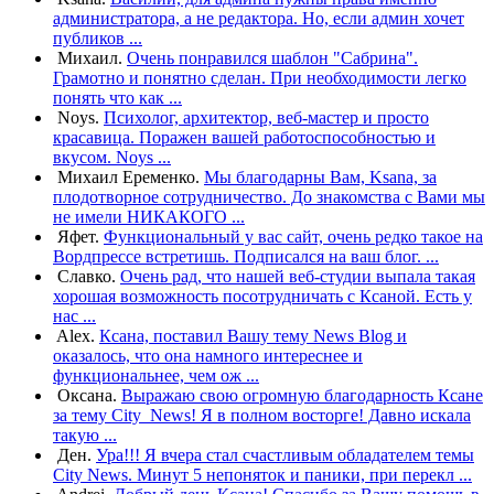
администратора, а не редактора. Но, если админ хочет
публиков ...
Михаил.
Очень понравился шаблон "Сабрина".
Грамотно и понятно сделан. При необходимости легко
понять что как ...
Noys.
Психолог, архитектор, веб-мастер и просто
красавица. Поражен вашей работоспособностью и
вкусом. Noys ...
Михаил Еременко.
Мы благодарны Вам, Ksana, за
плодотворное сотрудничество. До знакомства с Вами мы
не имели НИКАКОГО ...
Яфет.
Функциональный у вас сайт, очень редко такое на
Вордпрессе встретишь. Подписался на ваш блог. ...
Славко.
Очень рад, что нашей веб-студии выпала такая
хорошая возможность посотрудничать с Ксаной. Есть у
нас ...
Alex.
Ксана, поставил Вашу тему News Blog и
оказалось, что она намного интереснее и
функциональнее, чем ож ...
Оксана.
Выражаю свою огромную благодарность Ксане
за тему City_News! Я в полном восторге! Давно искала
такую ...
Ден.
Ура!!! Я вчера стал счастливым обладателем темы
City News. Минут 5 непоняток и паники, при перекл ...