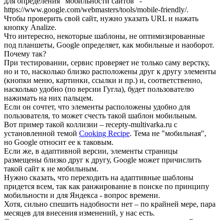
для определения "мобильности сайтов" -
https://www.google.com/webmasters/tools/mobile-friendly/
.
Чтобы проверить свой сайт, нужно указать URL и нажать
кнопку Analize.
Что интересно, некоторые шаблоны, не оптимизированные
под планшеты, Google определяет, как мобильные и наоборот.
Почему так?
При тестировании, сервис проверяет не только саму верстку,
но и то, насколько близко расположены друг к другу элементы
(кнопки меню, картинки, ссылки и пр.) и, соответственно,
насколько удобно (по версии Гугла), будет пользователю
нажимать на них пальцем.
Если он сочтет, что элементы расположены удобно для
пользователя, то может счесть такой шаблон мобильным.
Вот пример такой коллизии –
recepty-multivarka.ru
с
установленной темой
Cooking Recipe
. Тема не "мобильная",
но Google относит ее к таковым.
Если же, в адаптивной версии, элементы страницы
размещены близко друг к другу, Google может причислить
такой сайт к не мобильным.
Нужно сказать, что переходить на адаптивные шаблоны
придется всем, так как ранжирование в поиске по принципу
мобильности и для Яндекса - вопрос времени.
Хотя, сильно спешить надобности нет – по крайней мере, пара
месяцев для внесения изменений, у нас есть.