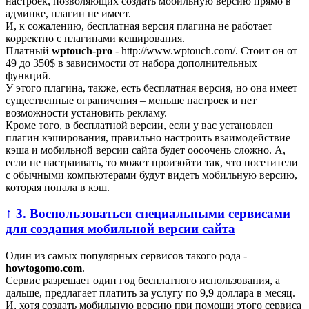
настроек, позволяющих создать мобильную версию прямо в
админке, плагин не имеет.
И, к сожалению, бесплатная версия плагина не работает
корректно с плагинами кеширования.
Платный
wptouch-pro
- http://www.wptouch.com/. Стоит он от
49 до 350$ в зависимости от набора дополнительных
функций.
У этого плагина, также, есть бесплатная версия, но она имеет
существенные ограничения – меньше настроек и нет
возможности установить рекламу.
Кроме того, в бесплатной версии, если у вас установлен
плагин кэширования, правильно настроить взаимодействие
кэша и мобильной версии сайта будет оооочень сложно. А,
если не настраивать, то может произойти так, что посетители
с обычными компьютерами будут видеть мобильную версию,
которая попала в кэш.
↑ 3. Воспользоваться специальными сервисами
для создания мобильной версии сайта
Один из самых популярных сервисов такого рода -
howtogomo.com
.
Сервис разрешает один год бесплатного использования, а
дальше, предлагает платить за услугу по 9,9 доллара в месяц.
И, хотя создать мобильную версию при помощи этого сервиса