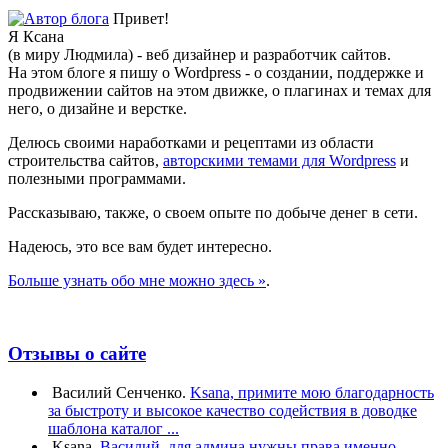
Привет!
Я Ксана
(в миру Людмила) - веб дизайнер и разработчик сайтов.
На этом блоге я пишу о Wordpress - о создании, поддержке и
продвижении сайтов на этом движке, о плагинах и темах для
него, о дизайне и верстке.
Делюсь своими наработками и рецептами из области
строительства сайтов,
авторскими темами для Wordpress
и
полезными программами.
Рассказываю, также, о своем опыте по добыче денег в сети.
Надеюсь, это все вам будет интересно.
Больше узнать обо мне можно здесь »
.
Отзывы о сайте
Василий Сенченко.
Ksana, примите мою благодарность
за быстроту и высокое качество содействия в доводке
шаблона каталог ...
Ksana.
Василий, для админа нужны права именно