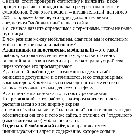
Сначала, стоит проверить статистику и выяснить, какой
процент трафика приходит на ваш ресурс с планшетов и
смартфонов. Если этот процент – внушительный, например
20% или, даже, больше, это будет дополнительным
аргументом "мобилизации" вашего сайта.
Но, сначала давайте определимся с терминами, чтобы не было
путаницы.
В чем разница между мобильным, адаптивным и отдельным
мобильным сайтом или шаблоном?
Адаптивный (в просторечьи, мобильный)
– это такой
шаблон, который изменяет верстку и, соответственно,
внешний вид в зависимости от размера экрана устройства,
через которое его просматривают.
Адаптивный шаблон дает возможность сделать сайт
одинаково доступным, и с планшетов, и со стационарных
компьютеров. Кроме того, на нем один и тот же контент
загружается одинаковым для всех платформ.
Адаптивные шаблоны часто путают с резиновыми.
Но,
резиновый
– это шаблон, в котором контент просто
растягивается во всю ширину экрана.
Термины "мобильный" и "адаптивный" часто используют для
обозначения одного и того же сайта, в отличие от "отдельного
(самостоятельного) мобильного сайта".
Отдельный мобильный сайт
, как правило, имеет
индивидуальный адрес и содержание, которое больше