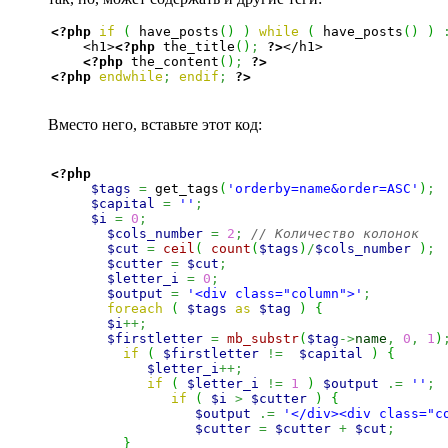
<?php
if
(
 have_posts
(
)
)
while
(
 have_posts
(
)
)
    <h1>
<?php
 the_title
(
)
;
?>
</h1>

<?php
 the_content
(
)
;
?>
<?php
endwhile
;
endif
;
?>
Вместо него, вставьте этот код:
<?php
$tags
=
 get_tags
(
'orderby=name&order=ASC'
)
;
$capital
=
''
;
$i
=
0
;
$cols_number
=
2
;
// Количество колонок
$cut
=
ceil
(
count
(
$tags
)
/
$cols_number
)
;
$cutter
=
$cut
;
$letter_i
=
0
;
$output
=
'<div class="column">'
;
foreach
(
$tags
as
$tag
)
{
$i
++;
$firstletter
=
mb_substr
(
$tag
->
name
,
0
,
1
)
if
(
$firstletter
!=
$capital
)
{
$letter_i
++;
if
(
$letter_i
!=
1
)
$output
.=
''
;
if
(
$i
>
$cutter
)
{
$output
.=
'</div><div class="c
$cutter
=
$cutter
+
$cut
;
}