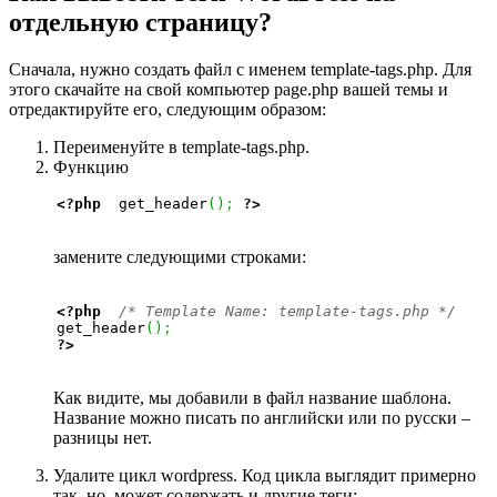
отдельную страницу?
Сначала, нужно создать файл с именем template-tags.php. Для
этого скачайте на свой компьютер page.php вашей темы и
отредактируйте его, следующим образом:
Переименуйте в template-tags.php.
Функцию
<?php
  get_header
(
)
;
?>
замените следующими строками:
<?php
/* Template Name: template-tags.php */
get_header
(
)
;
?>
Как видите, мы добавили в файл название шаблона.
Название можно писать по английски или по русски –
разницы нет.
Удалите цикл wordpress. Код цикла выглядит примерно
так, но, может содержать и другие теги: