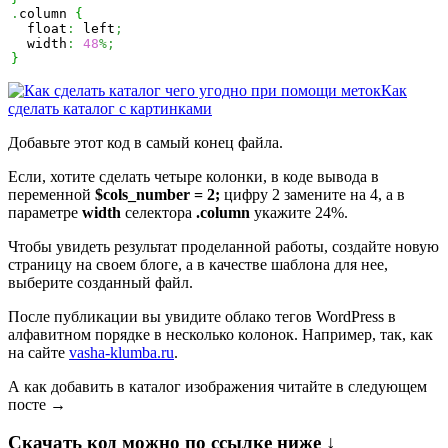
.
column 
{
  float
:
 left
;
  width
:
48
%;
}
Как
сделать каталог с картинками
Добавьте этот код в самый конец файла.
Если, хотите сделать четыре колонки, в коде вывода в
переменной
$cols_number = 2;
цифру 2 замените на 4, а в
параметре
width
селектора
.column
укажите 24%.
Чтобы увидеть результат проделанной работы, создайте новую
страницу на своем блоге, а в качестве шаблона для нее,
выберите созданный файл.
После публикации вы увидите облако тегов WordPress в
алфавитном порядке в несколько колонок. Например, так, как
на сайте
vasha-klumba.ru
.
А как добавить в каталог изображения читайте в следующем
посте →
Скачать код можно по ссылке ниже ↓