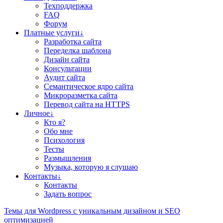
Техподдержка
FAQ
Форум
Платные услуги↓
Разработка сайта
Переделка шаблона
Дизайн сайта
Консультации
Аудит сайта
Семантическое ядро сайта
Микроразметка сайта
Перевод сайта на HTTPS
Личное↓
Кто я?
Обо мне
Психология
Тесты
Размышления
Музыка, которую я слушаю
Контакты↓
Контакты
Задать вопрос
Teмы для Wordpress
с уникальным дизайном и SEO
оптимизацией