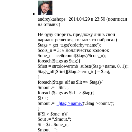
andreykashops |
2014.04.29 в 23:50
(подписан
на отзывы)
Не буду спорить, предложу лишь свой
вариант решения, только что набросал)
$tags = get_tags('orderby=name');
$cols_n = 3; // Колличество колонок
$one_n = ceil(count($tags)/$cols_n);
foreach($tags as $tag){
$first = strtolower(mb_substr($tag->name, 0, 1));
$tags_alf[$first][$tag->term_id] = $tag;
}
foreach($tags_alf as $lit => $tags){
$mout .= ''.$lit.'';
foreach($tags as $id => $tag){
$i++;
$mout .= '
'.$tag->name.'
('.$tag->count.')';
}
if($i > $one_n){
$out .= ''.$mout.'';
$i = $i - $one_n;
$mout = '';