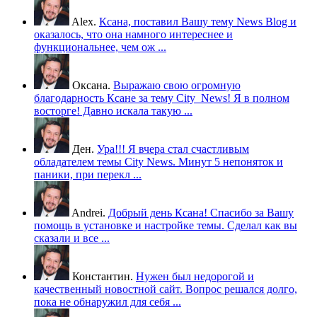
Alex.
Ксана, поставил Вашу тему News Blog и
оказалось, что она намного интереснее и
функциональнее, чем ож ...
Оксана.
Выражаю свою огромную
благодарность Ксане за тему City_News! Я в полном
восторге! Давно искала такую ...
Ден.
Ура!!! Я вчера стал счастливым
обладателем темы City News. Минут 5 непоняток и
паники, при перекл ...
Andrei.
Добрый день Ксана! Спасибо за Вашу
помощь в установке и настройке темы. Cделал как вы
сказали и все ...
Константин.
Нужен был недорогой и
качественный новостной сайт. Вопрос решался долго,
пока не обнаружил для себя ...