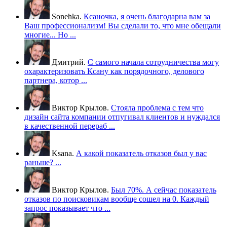
Sonehka.
Ксаночка, я очень благодарна вам за
Ваш профессионализм! Вы сделали то, что мне обещали
многие... Но ...
Дмитрий.
С самого начала сотрудничества могу
охарактеризовать Ксану как порядочного, делового
партнера, котор ...
Виктор Крылов.
Стояла проблема с тем что
дизайн сайта компании отпугивал клиентов и нуждался
в качественной перераб ...
Ksana.
А какой показатель отказов был у вас
раньше? ...
Виктор Крылов.
Был 70%. А сейчас показатель
отказов по поисковикам вообще сошел на 0. Каждый
запрос показывает что ...