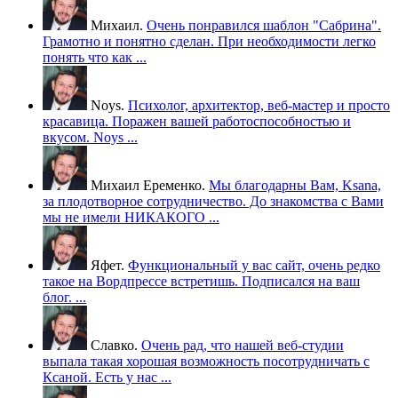
Михаил.
Очень понравился шаблон "Сабрина".
Грамотно и понятно сделан. При необходимости легко
понять что как ...
Noys.
Психолог, архитектор, веб-мастер и просто
красавица. Поражен вашей работоспособностью и
вкусом. Noys ...
Михаил Еременко.
Мы благодарны Вам, Ksana,
за плодотворное сотрудничество. До знакомства с Вами
мы не имели НИКАКОГО ...
Яфет.
Функциональный у вас сайт, очень редко
такое на Вордпрессе встретишь. Подписался на ваш
блог. ...
Славко.
Очень рад, что нашей веб-студии
выпала такая хорошая возможность посотрудничать с
Ксаной. Есть у нас ...