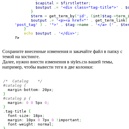
$capital
=
$firstletter
;
$output
.=
'<div class="tag-title">'
.
$
}
$term
=
 get_term_by
(
'id'
,
(
int
)
$tag
->
term_
$output
.=
'<p><a href="'
.
 get_term_link
(
'post_tag'
)
.
'">'
.
$tag
->
name
.
'</a> ('
.
$te
}
echo
$output
.
'</div>'
;
?>
Сохраните внесенные изменения и закачайте файл в папку с
темой на хостинге.
Далее, нужно внести изменения в styles.css вашей темы,
например, чтобы вывести теги в две колонки:
/*  Catalog    */
  margin
-
bottom
:
 20px
;
}
  margin
:
0
0
 5px 
0
;
}
.
tag
-
title 
{
  font
-
size
:
 18px
;
  margin
:
 10px 
0
 7px 
0
!
important
;
  font
-
weight
:
 normal
;
}