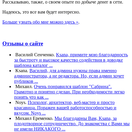
Рассказываю, также, о своем опыте по добыче денег в сети.
Надеюсь, это все вам будет интересно.
Больше узнать обо мне можно здесь »
.
Отзывы о сайте
Василий Сенченко.
Ksana, примите мою благодарность
за быстроту и высокое качество содействия в доводке
шаблона каталог ...
Ksana.
Василий, для админа нужны права именно
администратора, а не редактора. Но, если админ хочет
публиков ...
Михаил.
Очень понравился шаблон "Сабрина".
Грамотно и понятно сделан. При необходимости легко
понять что как ...
Noys.
Психолог, архитектор, веб-мастер и просто
красавица. Поражен вашей работоспособностью и
вкусом. Noys ...
Михаил Еременко.
Мы благодарны Вам, Ksana, за
плодотворное сотрудничество. До знакомства с Вами мы
не имели НИКАКОГО ...