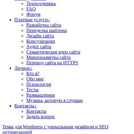
Техподдержка
FAQ
Форум
Платные услуги↓
Разработка сайта
Переделка шаблона
Дизайн сайта
Консультации
Аудит сайта
Семантическое ядро сайта
Микроразметка сайта
Перевод сайта на HTTPS
Личное↓
Кто я?
Обо мне
Психология
Тесты
Размышления
Музыка, которую я слушаю
Контакты↓
Контакты
Задать вопрос
Teмы для Wordpress
с уникальным дизайном и SEO
оптимизацией