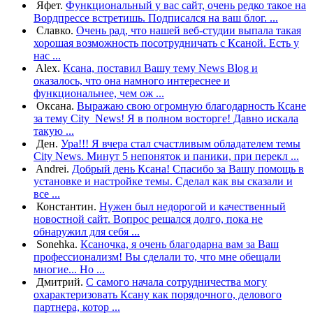
Яфет.
Функциональный у вас сайт, очень редко такое на
Вордпрессе встретишь. Подписался на ваш блог. ...
Славко.
Очень рад, что нашей веб-студии выпала такая
хорошая возможность посотрудничать с Ксаной. Есть у
нас ...
Alex.
Ксана, поставил Вашу тему News Blog и
оказалось, что она намного интереснее и
функциональнее, чем ож ...
Оксана.
Выражаю свою огромную благодарность Ксане
за тему City_News! Я в полном восторге! Давно искала
такую ...
Ден.
Ура!!! Я вчера стал счастливым обладателем темы
City News. Минут 5 непоняток и паники, при перекл ...
Andrei.
Добрый день Ксана! Спасибо за Вашу помощь в
установке и настройке темы. Cделал как вы сказали и
все ...
Константин.
Нужен был недорогой и качественный
новостной сайт. Вопрос решался долго, пока не
обнаружил для себя ...
Sonehka.
Ксаночка, я очень благодарна вам за Ваш
профессионализм! Вы сделали то, что мне обещали
многие... Но ...
Дмитрий.
С самого начала сотрудничества могу
охарактеризовать Ксану как порядочного, делового
партнера, котор ...