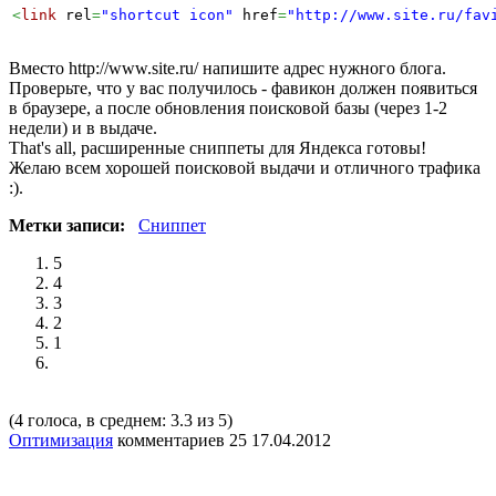
<
link
 rel
=
"shortcut icon"
 href
=
"http://www.site.ru/fav
Вместо
http://www.site.ru/
напишите адрес нужного блога.
Проверьте, что у вас получилось - фавикон должен появиться
в браузере, а после обновления поисковой базы (через 1-2
недели) и в выдаче.
That's all, расширенные сниппеты для Яндекса готовы!
Желаю всем хорошей поисковой выдачи и отличного трафика
:).
Метки записи:
Сниппет
5
4
3
2
1
(4 голоса, в среднем: 3.3 из 5)
Оптимизация
комментариев 25
17.04.2012