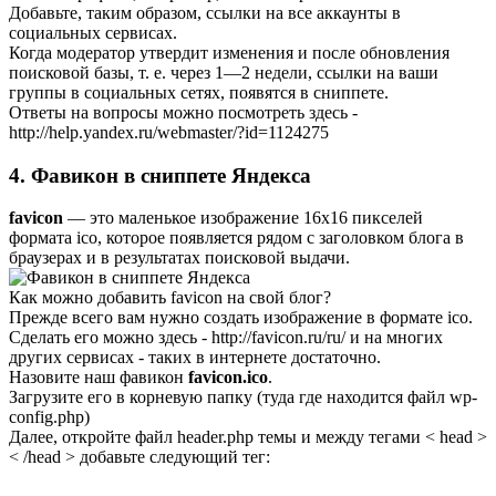
Добавьте, таким образом, ссылки на все аккаунты в
социальных сервисах.
Когда модератор утвердит изменения и после обновления
поисковой базы, т. е. через 1—2 недели, ссылки на ваши
группы в социальных сетях, появятся в сниппете.
Ответы на вопросы можно посмотреть здесь -
http://help.yandex.ru/webmaster/?id=1124275
4. Фавикон в сниппете Яндекса
favicon
— это маленькое изображение 16х16 пикселей
формата ico, которое появляется рядом с заголовком блога в
браузерах и в результатах поисковой выдачи.
Как можно добавить favicon на свой блог?
Прежде всего вам нужно создать изображение в формате ico.
Сделать его можно здесь -
http://favicon.ru/ru/
и на многих
других сервисах - таких в интернете достаточно.
Назовите наш фавикон
favicon.ico
.
Загрузите его в корневую папку (туда где находится файл wp-
config.php)
Далее, откройте файл header.php темы и между тегами < head >
< /head > добавьте следующий тег: