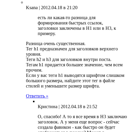
Ksana |
2012.04.18 в 21:20
есть ли какая-то разница для
формирования быстрых ссылок,
заголовки заключены в Н1 или в Н3, к
примеру.
Разница очень существенная.
Тег h1 предназначен для заголовков верхнего
уровня.
Теги h2 и h3 для заголовков внутри поста.
Тегам h1 придается большее значение, чем всем
прочим.
Если у вас теги h1 выводятся шрифтом слишком
большого размера, найдите этот тег в файле
стилей и уменьшите размер шрифта.
Ответить »
Кристина |
2012.04.18 в 21:52
О, спасибо! А то я все время в Н3 заключаю
заголовок. А у меня еще вопрос - сейчас
создала фавикон - как быстро он будет