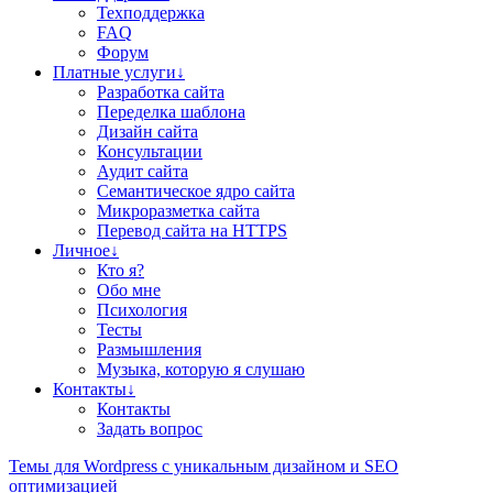
Техподдержка
FAQ
Форум
Платные услуги↓
Разработка сайта
Переделка шаблона
Дизайн сайта
Консультации
Аудит сайта
Семантическое ядро сайта
Микроразметка сайта
Перевод сайта на HTTPS
Личное↓
Кто я?
Обо мне
Психология
Тесты
Размышления
Музыка, которую я слушаю
Контакты↓
Контакты
Задать вопрос
Teмы для Wordpress
с уникальным дизайном и SEO
оптимизацией